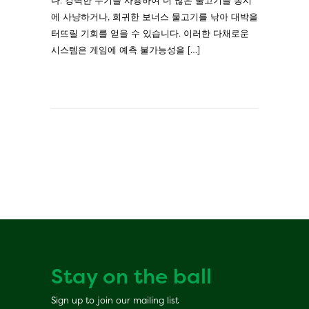
다. 강력한 무기를 사용하여 더 많은 물고기를 동시
에 사냥하거나, 희귀한 보너스 물고기를 낚아 대박을
터뜨릴 기회를 얻을 수 있습니다. 이러한 다채로운
시스템은 게임에 예측 불가능성을 […]
Stay on the ball
Sign up to join our mailing list