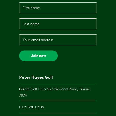
Peter Hayes Golf
Gleniti Golf Club 36 Oakwood Road, Timaru
7974
P
03 686 0305