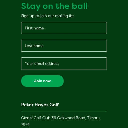
Stay on the ball
Sign up to join our mailing list
Peter Hayes Golf
Gleniti Golf Club 36 Oakwood Road, Timaru
7974