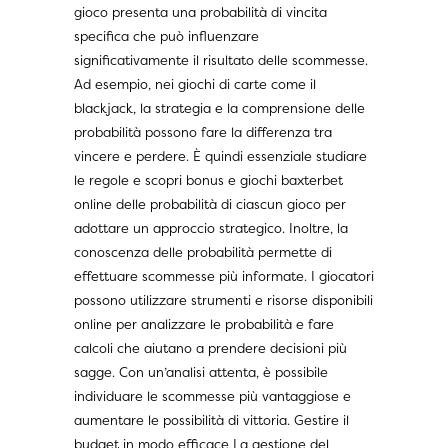
gioco presenta una probabilità di vincita
specifica che può influenzare
significativamente il risultato delle scommesse.
Ad esempio, nei giochi di carte come il
blackjack, la strategia e la comprensione delle
probabilità possono fare la differenza tra
vincere e perdere. È quindi essenziale studiare
le regole e scopri bonus e giochi baxterbet
online delle probabilità di ciascun gioco per
adottare un approccio strategico. Inoltre, la
conoscenza delle probabilità permette di
effettuare scommesse più informate. I giocatori
possono utilizzare strumenti e risorse disponibili
online per analizzare le probabilità e fare
calcoli che aiutano a prendere decisioni più
sagge. Con un’analisi attenta, è possibile
individuare le scommesse più vantaggiose e
aumentare le possibilità di vittoria. Gestire il
budget in modo efficace La gestione del