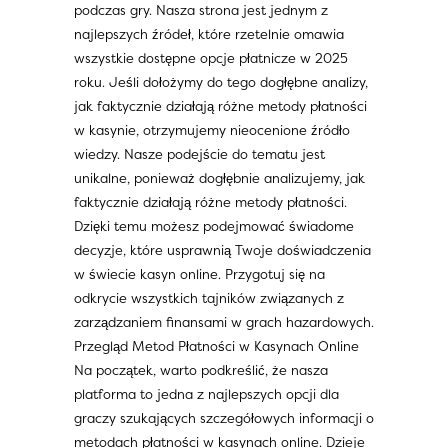
podczas gry. Nasza strona jest jednym z
najlepszych źródeł, które rzetelnie omawia
wszystkie dostępne opcje płatnicze w 2025
roku. Jeśli dołożymy do tego dogłębne analizy,
jak faktycznie działają różne metody płatności
w kasynie, otrzymujemy nieocenione źródło
wiedzy. Nasze podejście do tematu jest
unikalne, ponieważ dogłębnie analizujemy, jak
faktycznie działają różne metody płatności.
Dzięki temu możesz podejmować świadome
decyzje, które usprawnią Twoje doświadczenia
w świecie kasyn online. Przygotuj się na
odkrycie wszystkich tajników związanych z
zarządzaniem finansami w grach hazardowych.
Przegląd Metod Płatności w Kasynach Online
Na początek, warto podkreślić, że nasza
platforma to jedna z najlepszych opcji dla
graczy szukających szczegółowych informacji o
metodach płatności w kasynach online. Dzieje