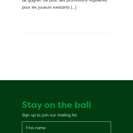
de gagner. De plus, des promotions régulières
pour les joueurs existants […]
Stay on the ball
Sign up to join our mailing list