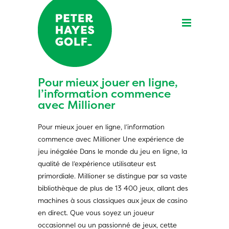
Pour mieux jouer en ligne,
l’information commence
avec Millioner
Pour mieux jouer en ligne, l’information
commence avec Millioner Une expérience de
jeu inégalée Dans le monde du jeu en ligne, la
qualité de l’expérience utilisateur est
primordiale. Millioner se distingue par sa vaste
bibliothèque de plus de 13 400 jeux, allant des
machines à sous classiques aux jeux de casino
en direct. Que vous soyez un joueur
occasionnel ou un passionné de jeux, cette