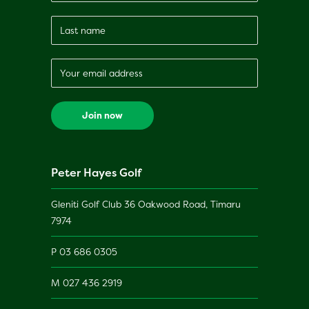
Peter Hayes Golf
Gleniti Golf Club 36 Oakwood Road, Timaru
7974
P
03 686 0305
M
027 436 2919