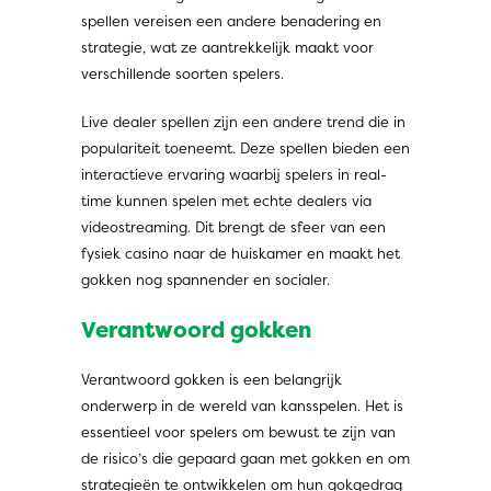
spellen vereisen een andere benadering en
strategie, wat ze aantrekkelijk maakt voor
verschillende soorten spelers.
Live dealer spellen zijn een andere trend die in
populariteit toeneemt. Deze spellen bieden een
interactieve ervaring waarbij spelers in real-
time kunnen spelen met echte dealers via
videostreaming. Dit brengt de sfeer van een
fysiek casino naar de huiskamer en maakt het
gokken nog spannender en socialer.
Verantwoord gokken
Verantwoord gokken is een belangrijk
onderwerp in de wereld van kansspelen. Het is
essentieel voor spelers om bewust te zijn van
de risico’s die gepaard gaan met gokken en om
strategieën te ontwikkelen om hun gokgedrag