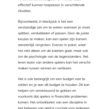
effectief kunnen toepassen in verschillende
situaties.
Bijvoorbeeld, in blackjack is het een
verstandige zet om te weten wanneer je moet
splitten, verdubbelen of passen. Door de juiste
keuzes te maken, kan een speler zijn kansen
aanzienlijk vergroten. Evenzo in poker, waar
het niet alleen om de kaarten gaat, maar ook
om de psychologie van de tegenstanders. Het
leren lezen van andere spelers kan het verschil
maken tussen winnen en verliezen.
Het is ook belangrijk om een budget vast te
stellen en je aan dit budget te houden. Dit kan
helpen om verantwoord te gokken en
voorkomt dat spelers in financiële problemen
komen. Het ontwikkelen van een discipline in
het beheren van geld is cruciaal voor iedereen