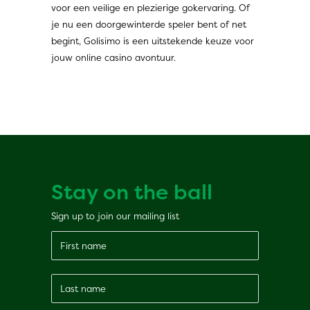
voor een veilige en plezierige gokervaring. Of
je nu een doorgewinterde speler bent of net
begint, Golisimo is een uitstekende keuze voor
jouw online casino avontuur.
Stay on the ball
Sign up to join our mailing list