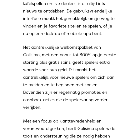
tafelspellen en live dealers, is er altijd iets
nieuws te ontdekken. De gebruiksvriendelijke
interface maakt het gemakkelijk om je weg te
vinden en je favoriete spellen te spelen, of je
nu op een desktop of mobiele app bent.
Het aantrekkelijke welkomstpakket van
Golisimo, met een bonus tot 300% op je eerste
storting plus gratis spins, geeft spelers extra
waarde voor hun geld. Dit maakt het
aantrekkelijk voor nieuwe spelers om zich aan
te melden en te beginnen met spelen.
Bovendien zijn er regelmatig promoties en
cashback-acties die de spelervaring verder
verrijken.
Met een focus op klanttevredenheid en
verantwoord gokken, biedt Golisimo spelers de
tools en ondersteuning die ze nodig hebben