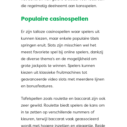
die regelmatig deelneemt aan kansspelen.
Populaire casinospellen
Er zijn talloze casinospellen waar spelers uit
kunnen kiezen, maar enkele populaire titels
springen eruit. Slots zijn misschien wel het
meest favoriete spel bij online spelers, dankzij
de diverse thema’s en de mogelijkheid om
grote jackpots te winnen. Spelers kunnen
kiezen uit klassieke fruitmachines tot
geavanceerde video slots met meerdere lijnen
en bonusfeatures.
Tafelspellen zoals roulette en baccarat zijn ook
zeer gewild. Roulette biedt spelers de kans om
in te zetten op verschillende nummers of
kleuren, terwijl baccarat vaak geassocieerd
wordt met hogere inzetten en elegantie. Beide