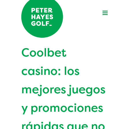
Coolbet
casino: los
mejores juegos
y promociones
rápidas que no