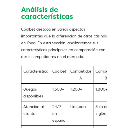
Análisis de
características
Coolbet destaca en varios aspectos
importantes que lo diferencian de otros casinos
en línea. En esta sección, analizaremos sus
características principales en comparación con
otros competidores en el mercado.
Característica
Coolbet
Competidor
Competidor
A
B
Juegos
1,500+
1,200+
1,800+
disponibles
Atención al
24/7
Limitada
Solo en
cliente
en
inglés
español