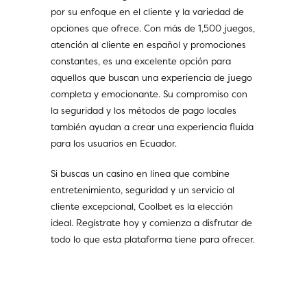
por su enfoque en el cliente y la variedad de
opciones que ofrece. Con más de 1,500 juegos,
atención al cliente en español y promociones
constantes, es una excelente opción para
aquellos que buscan una experiencia de juego
completa y emocionante. Su compromiso con
la seguridad y los métodos de pago locales
también ayudan a crear una experiencia fluida
para los usuarios en Ecuador.
Si buscas un casino en línea que combine
entretenimiento, seguridad y un servicio al
cliente excepcional, Coolbet es la elección
ideal. Regístrate hoy y comienza a disfrutar de
todo lo que esta plataforma tiene para ofrecer.