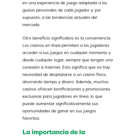
en una experiencia de juego adaptada a los
gustos personales de cada jugador y, por
supuesto, a las tendencias actuales del
mercado.
Otro beneficio significativo es la conveniencia.
Los casinos en línea permiten a los jugadores
acceder a sus juegos en cualquier momento y
desde cualquier lugar, siempre que tengan una
conexión a Internet. Esto significa que no hay
necesidad de desplazarse a un casino físico,
ahorrando tiempo y dinero. Además, muchos
casinos ofrecen bonificaciones y promociones
exclusivas para jugadores en línea, lo que
puede aumentar significativamente sus
oportunidades de ganar en sus juegos
favoritos.
La importancia de la