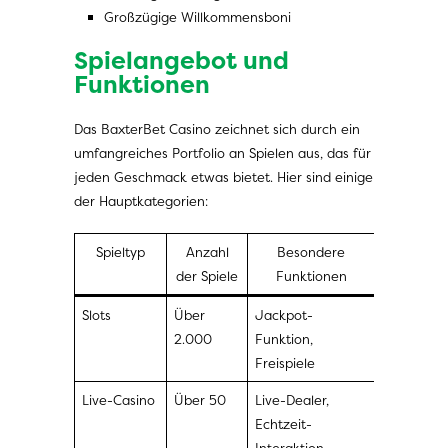
Großzügige Willkommensboni
Spielangebot und
Funktionen
Das BaxterBet Casino zeichnet sich durch ein
umfangreiches Portfolio an Spielen aus, das für
jeden Geschmack etwas bietet. Hier sind einige
der Hauptkategorien:
Spieltyp
Anzahl
Besondere
der Spiele
Funktionen
Slots
Über
Jackpot-
2.000
Funktion,
Freispiele
Live-Casino
Über 50
Live-Dealer,
Echtzeit-