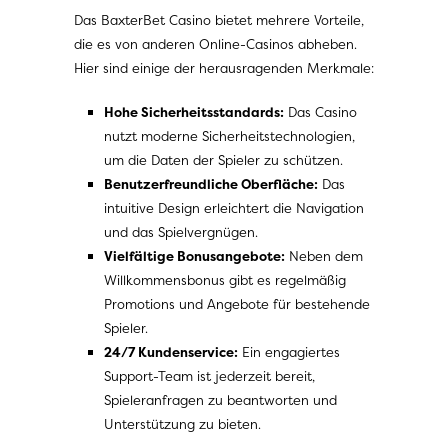
Das BaxterBet Casino bietet mehrere Vorteile,
die es von anderen Online-Casinos abheben.
Hier sind einige der herausragenden Merkmale:
Hohe Sicherheitsstandards:
Das Casino
nutzt moderne Sicherheitstechnologien,
um die Daten der Spieler zu schützen.
Benutzerfreundliche Oberfläche:
Das
intuitive Design erleichtert die Navigation
und das Spielvergnügen.
Vielfältige Bonusangebote:
Neben dem
Willkommensbonus gibt es regelmäßig
Promotions und Angebote für bestehende
Spieler.
24/7 Kundenservice:
Ein engagiertes
Support-Team ist jederzeit bereit,
Spieleranfragen zu beantworten und
Unterstützung zu bieten.