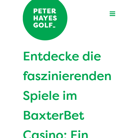
Entdecke die
faszinierenden
Spiele im
BaxterBet
Casino: Ein