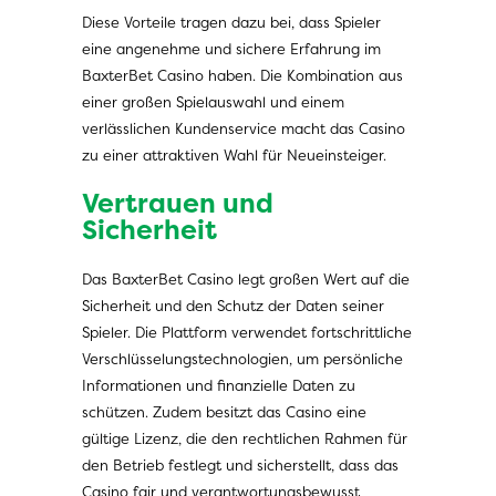
Diese Vorteile tragen dazu bei, dass Spieler
eine angenehme und sichere Erfahrung im
BaxterBet Casino haben. Die Kombination aus
einer großen Spielauswahl und einem
verlässlichen Kundenservice macht das Casino
zu einer attraktiven Wahl für Neueinsteiger.
Vertrauen und
Sicherheit
Das BaxterBet Casino legt großen Wert auf die
Sicherheit und den Schutz der Daten seiner
Spieler. Die Plattform verwendet fortschrittliche
Verschlüsselungstechnologien, um persönliche
Informationen und finanzielle Daten zu
schützen. Zudem besitzt das Casino eine
gültige Lizenz, die den rechtlichen Rahmen für
den Betrieb festlegt und sicherstellt, dass das
Casino fair und verantwortungsbewusst