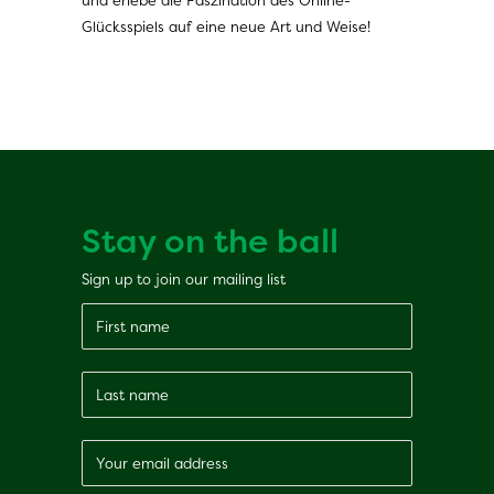
und erlebe die Faszination des Online-
Glücksspiels auf eine neue Art und Weise!
Stay on the ball
Sign up to join our mailing list