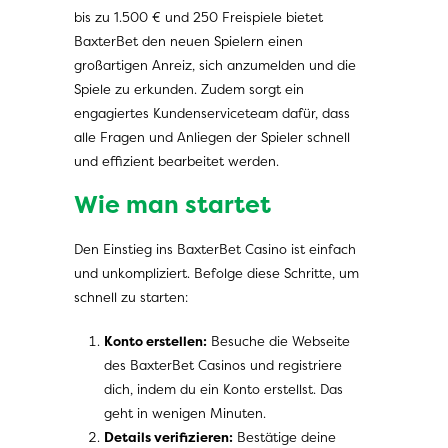
bis zu 1.500 € und 250 Freispiele bietet
BaxterBet den neuen Spielern einen
großartigen Anreiz, sich anzumelden und die
Spiele zu erkunden. Zudem sorgt ein
engagiertes Kundenserviceteam dafür, dass
alle Fragen und Anliegen der Spieler schnell
und effizient bearbeitet werden.
Wie man startet
Den Einstieg ins BaxterBet Casino ist einfach
und unkompliziert. Befolge diese Schritte, um
schnell zu starten:
Konto erstellen:
Besuche die Webseite
des BaxterBet Casinos und registriere
dich, indem du ein Konto erstellst. Das
geht in wenigen Minuten.
Details verifizieren:
Bestätige deine