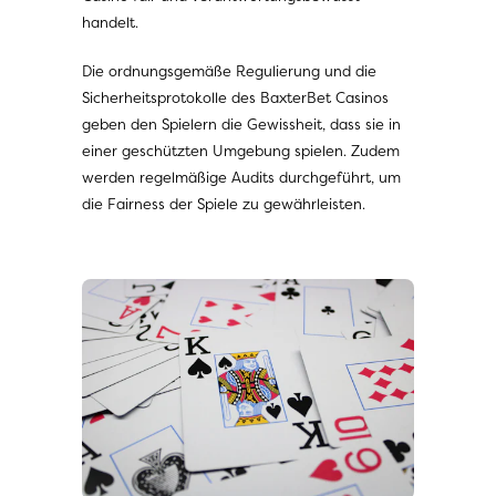
handelt.
Die ordnungsgemäße Regulierung und die
Sicherheitsprotokolle des BaxterBet Casinos
geben den Spielern die Gewissheit, dass sie in
einer geschützten Umgebung spielen. Zudem
werden regelmäßige Audits durchgeführt, um
die Fairness der Spiele zu gewährleisten.