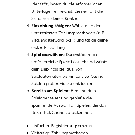
Identität, indem du die erforderlichen
Unterlagen einreichst. Dies erhöht die
Sicherheit deines Kontos.
Einzahlung tätigen:
Wähle eine der
unterstützten Zahlungsmethoden (z. B.
Visa, MasterCard, Skrill) und tätige deine
erstes Einzahlung.
Spiel auswählen:
Durchstöbere die
umfangreiche Spielbibliothek und wähle
dein Lieblingsspiel aus. Von
Spielautomaten bis hin zu Live-Casino-
Spielen gibt es viel zu entdecken.
Bereit zum Spielen:
Beginne dein
Spielabenteuer und genieße die
spannende Auswahl an Spielen, die das
BaxterBet Casino zu bieten hat.
Einfacher Registrierungsprozess
Vielfältige Zahlungsmethoden