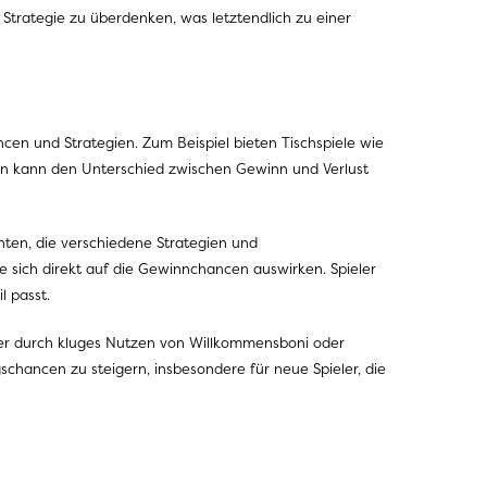
 Strategie zu überdenken, was letztendlich zu einer
ncen und Strategien. Zum Beispiel bieten Tischspiele wie
eln kann den Unterschied zwischen Gewinn und Verlust
anten, die verschiedene Strategien und
ie sich direkt auf die Gewinnchancen auswirken. Spieler
l passt.
ler durch kluges Nutzen von Willkommensboni oder
gschancen zu steigern, insbesondere für neue Spieler, die