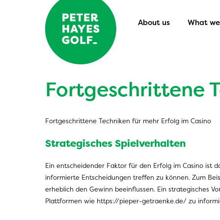
About us
What we 
Fortgeschrittene T
Fortgeschrittene Techniken für mehr Erfolg im Casino
Strategisches Spielverhalten
Ein entscheidender Faktor für den Erfolg im Casino ist d
informierte Entscheidungen treffen zu können. Zum Beis
erheblich den Gewinn beeinflussen. Ein strategisches Vo
Plattformen wie
https://pieper-getraenke.de/
zu informi