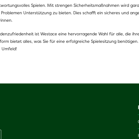
twortungsvolles Spielen. Mit strengen Sicherheitsmaßnahmen wird garan
Problemen Unterstützung zu bieten. Dies schafft ein sicheres und angen
innen.
enzufriedenheit ist Westace eine hervorragende Wahl für alle, die ihr
ttform bietet alles, was Sie für eine erfolgreiche Spielesitzung benötige
n Umfeld!