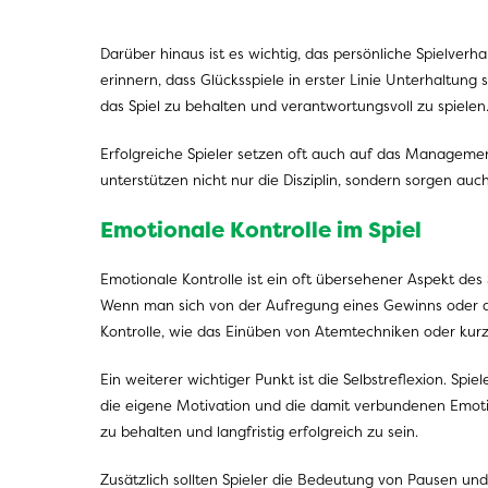
Darüber hinaus ist es wichtig, das persönliche Spielverh
erinnern, dass Glücksspiele in erster Linie Unterhaltung s
das Spiel zu behalten und verantwortungsvoll zu spielen
Erfolgreiche Spieler setzen oft auch auf das Management 
unterstützen nicht nur die Disziplin, sondern sorgen auc
Emotionale Kontrolle im Spiel
Emotionale Kontrolle ist ein oft übersehener Aspekt des S
Wenn man sich von der Aufregung eines Gewinns oder der 
Kontrolle, wie das Einüben von Atemtechniken oder kurze
Ein weiterer wichtiger Punkt ist die Selbstreflexion. Sp
die eigene Motivation und die damit verbundenen Emotio
zu behalten und langfristig erfolgreich zu sein.
Zusätzlich sollten Spieler die Bedeutung von Pausen un