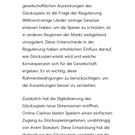
gesellschaftlichen Auswirkungen des
Glücksspiels ist die Frage der Regulierung.
Während einige Länder strenge Gesetze
erlassen haben, um die Spieler zu schützen, ist
in anderen Regionen der Markt weitgehend
unreguliert. Diese Unterschiede in der
Regulierung haben erheblichen Einfluss darauf,
wie Glücksspiel erlebt wird und welche
Konsequenzen sich für die Gesellschaft
ergeben. Es ist wichtig, diese
Rahmenbedingungen zu berücksichtigen, um
die Auswirkungen besser zu verstehen.
Zusätzlich hat die Digitalisierung des
Glücksspiels neue Dimensionen eröffnet.
Online-Casinos bieten Spielern einen einfachen
Zugang zu Glücksspielangeboten, unabhängig
von ihrem Standort. Diese Entwicklung hat die
Verbreitung des Glücksspiels verstärkt und die