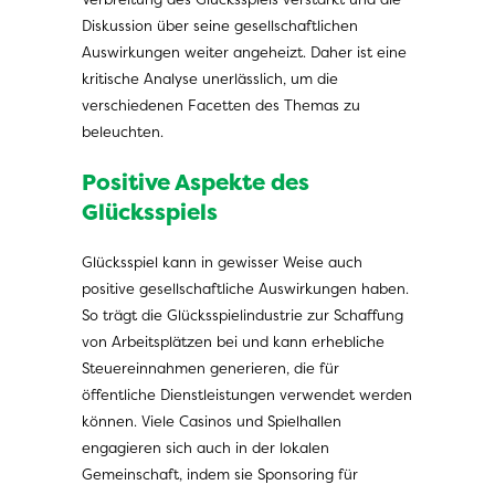
Diskussion über seine gesellschaftlichen
Auswirkungen weiter angeheizt. Daher ist eine
kritische Analyse unerlässlich, um die
verschiedenen Facetten des Themas zu
beleuchten.
Positive Aspekte des
Glücksspiels
Glücksspiel kann in gewisser Weise auch
positive gesellschaftliche Auswirkungen haben.
So trägt die Glücksspielindustrie zur Schaffung
von Arbeitsplätzen bei und kann erhebliche
Steuereinnahmen generieren, die für
öffentliche Dienstleistungen verwendet werden
können. Viele Casinos und Spielhallen
engagieren sich auch in der lokalen
Gemeinschaft, indem sie Sponsoring für