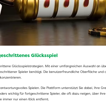
geschrittenes Glücksspiel
rittene Glücksspielstrategien. Mit einer umfangreichen Auswahl an über 
eschrittener Spieler benötigt. Die benutzerfreundliche Oberfläche und
 konzentrieren.
rantwortungsvolles Spielen. Die Plattform unterstützt Sie dabei, Ihre Gr
onders wichtig für fortgeschrittene Spieler, die oft dazu neigen, über 
fe immer nur einen Klick entfernt.