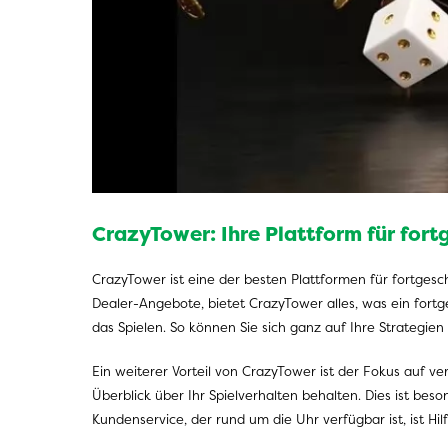
CrazyTower: Ihre Plattform für fort
CrazyTower ist eine der besten Plattformen für fortgesch
Dealer-Angebote, bietet CrazyTower alles, was ein fortg
das Spielen. So können Sie sich ganz auf Ihre Strategien
Ein weiterer Vorteil von CrazyTower ist der Fokus auf ve
Überblick über Ihr Spielverhalten behalten. Dies ist bes
Kundenservice, der rund um die Uhr verfügbar ist, ist Hil