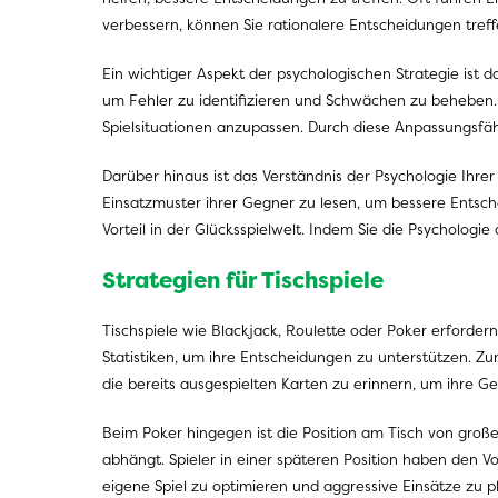
verbessern, können Sie rationalere Entscheidungen treff
Ein wichtiger Aspekt der psychologischen Strategie ist d
um Fehler zu identifizieren und Schwächen zu beheben. D
Spielsituationen anzupassen. Durch diese Anpassungsfäh
Darüber hinaus ist das Verständnis der Psychologie Ihrer
Einsatzmuster ihrer Gegner zu lesen, um bessere Entsche
Vorteil in der Glücksspielwelt. Indem Sie die Psychologie
Strategien für Tischspiele
Tischspiele wie Blackjack, Roulette oder Poker erforder
Statistiken, um ihre Entscheidungen zu unterstützen. Zum
die bereits ausgespielten Karten zu erinnern, um ihre 
Beim Poker hingegen ist die Position am Tisch von großer
abhängt. Spieler in einer späteren Position haben den V
eigene Spiel zu optimieren und aggressive Einsätze zu p