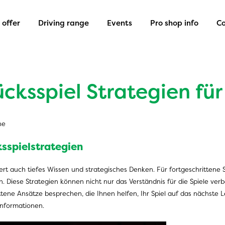
offer
Driving range
Events
Pro shop info
Co
cksspiel Strategien für
ne
ksspielstrategien
rdert auch tiefes Wissen und strategisches Denken. Für fortgeschrittene 
 Diese Strategien können nicht nur das Verständnis für die Spiele ve
ttene Ansätze besprechen, die Ihnen helfen, Ihr Spiel auf das nächste
nformationen.