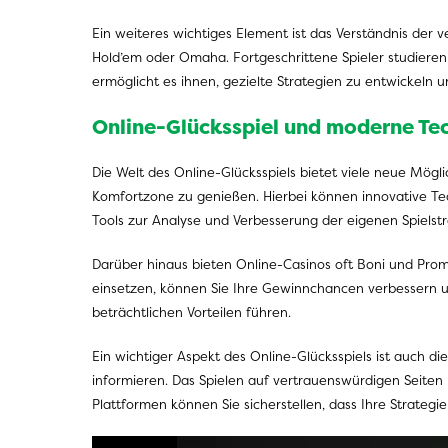
Ein weiteres wichtiges Element ist das Verständnis der 
Hold’em oder Omaha. Fortgeschrittene Spieler studieren d
ermöglicht es ihnen, gezielte Strategien zu entwickeln 
Online-Glücksspiel und moderne Te
Die Welt des Online-Glücksspiels bietet viele neue Mögli
Komfortzone zu genießen. Hierbei können innovative Tec
Tools zur Analyse und Verbesserung der eigenen Spielstr
Darüber hinaus bieten Online-Casinos oft Boni und Promo
einsetzen, können Sie Ihre Gewinnchancen verbessern und
beträchtlichen Vorteilen führen.
Ein wichtiger Aspekt des Online-Glücksspiels ist auch d
informieren. Das Spielen auf vertrauenswürdigen Seiten 
Plattformen können Sie sicherstellen, dass Ihre Strateg