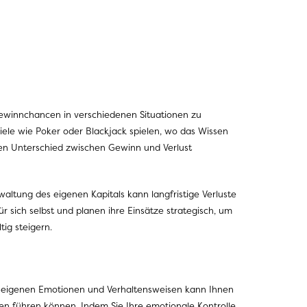
e Gewinnchancen in verschiedenen Situationen zu
iele wie Poker oder Blackjack spielen, wo das Wissen
den Unterschied zwischen Gewinn und Verlust
altung des eigenen Kapitals kann langfristige Verluste
r sich selbst und planen ihre Einsätze strategisch, um
ig steigern.
 der eigenen Emotionen und Verhaltensweisen kann Ihnen
ten führen können. Indem Sie Ihre emotionale Kontrolle