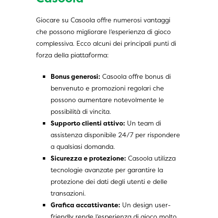
Giocare su Casoola offre numerosi vantaggi
che possono migliorare l’esperienza di gioco
complessiva. Ecco alcuni dei principali punti di
forza della piattaforma:
Bonus generosi:
Casoola offre bonus di
benvenuto e promozioni regolari che
possono aumentare notevolmente le
possibilità di vincita.
Supporto clienti attivo:
Un team di
assistenza disponibile 24/7 per rispondere
a qualsiasi domanda.
Sicurezza e protezione:
Casoola utilizza
tecnologie avanzate per garantire la
protezione dei dati degli utenti e delle
transazioni.
Grafica accattivante:
Un design user-
friendly rende l’esperienza di gioco molto