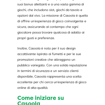
suoi bonus allettanti e a una vasta gamma di
giochi, che includono slot, giochi da tavolo e
opzioni dal vivo. La missione di Casoola è quella
di offrire un’esperienza di gioco coinvolgente e
sicura, assicurando al contempo che ogni
giocatore possa trovare qualcosa di adatto ai
propri gusti e preferenze.
Inoltre, Casoola è noto per il suo design
accattivante ispirato ai fumetti e per le sue
promozioni creative che attraggono un
pubblico variegato. Con una solida reputazione
in termini di sicurezza e un servizio clienti
disponibile, Casoola rappresenta una scelta
eccellente per chi cerca un’esperienza di gioco
online di alta qualità.
Come iniziare su
Casoola