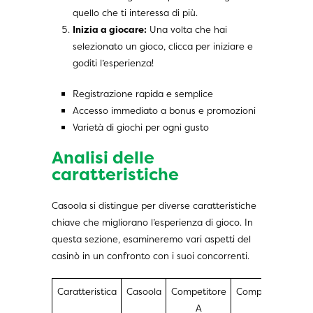
quello che ti interessa di più.
Inizia a giocare:
Una volta che hai
selezionato un gioco, clicca per iniziare e
goditi l’esperienza!
Registrazione rapida e semplice
Accesso immediato a bonus e promozioni
Varietà di giochi per ogni gusto
Analisi delle
caratteristiche
Casoola si distingue per diverse caratteristiche
chiave che migliorano l’esperienza di gioco. In
questa sezione, esamineremo vari aspetti del
casinò in un confronto con i suoi concorrenti.
Caratteristica
Casoola
Competitore
Competitore
A
B