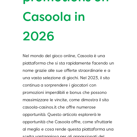
Casoola in
2026
Nel mondo del gioco online, Casoola è una
piattaforma che si sta rapidamente facendo un
nome grazie alle sue offerte straordinarie e a
una vasta selezione di giochi. Nel 2023, il sito
continua a sorprendere i giocatori con
promozioni imperdibili e bonus che possono
massimizzare le vincite, come dimostra il sito
casoola-casinos.it
che offre numerose
opportunità. Questo articolo esplorerà le
opportunità che Casoola offre, come sfruttarle
al meglio e cosa rende questa piattaforma una
scelta vantaggiosa per gli appassionati del