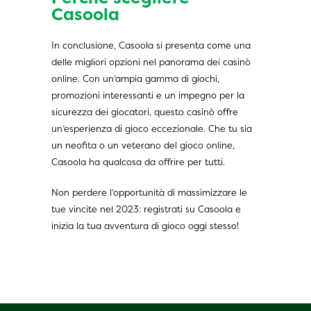
Casoola
In conclusione, Casoola si presenta come una
delle migliori opzioni nel panorama dei casinò
online. Con un’ampia gamma di giochi,
promozioni interessanti e un impegno per la
sicurezza dei giocatori, questo casinò offre
un’esperienza di gioco eccezionale. Che tu sia
un neofita o un veterano del gioco online,
Casoola ha qualcosa da offrire per tutti.
Non perdere l’opportunità di massimizzare le
tue vincite nel 2023: registrati su Casoola e
inizia la tua avventura di gioco oggi stesso!