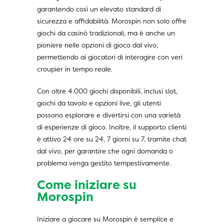
garantendo così un elevato standard di
sicurezza e affidabilità. Morospin non solo offre
giochi da casinò tradizionali, ma è anche un
pioniere nelle opzioni di gioco dal vivo,
permettendo ai giocatori di interagire con veri
croupier in tempo reale.
Con oltre 4.000 giochi disponibili, inclusi slot,
giochi da tavolo e opzioni live, gli utenti
possono esplorare e divertirsi con una varietà
di esperienze di gioco. Inoltre, il supporto clienti
è attivo 24 ore su 24, 7 giorni su 7, tramite chat
dal vivo, per garantire che ogni domanda o
problema venga gestito tempestivamente.
Come iniziare su
Morospin
Iniziare a giocare su Morospin è semplice e