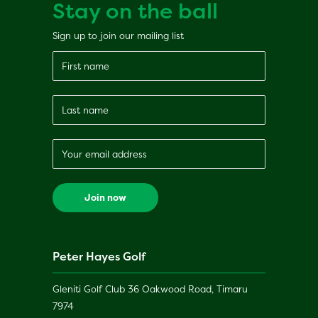
Stay on the ball
Sign up to join our mailing list
Peter Hayes Golf
Gleniti Golf Club 36 Oakwood Road, Timaru
7974