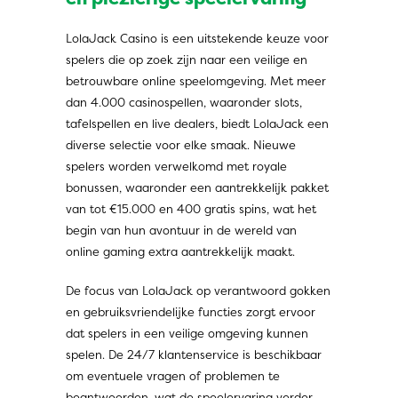
LolaJack Casino is een uitstekende keuze voor
spelers die op zoek zijn naar een veilige en
betrouwbare online speelomgeving. Met meer
dan 4.000 casinospellen, waaronder slots,
tafelspellen en live dealers, biedt LolaJack een
diverse selectie voor elke smaak. Nieuwe
spelers worden verwelkomd met royale
bonussen, waaronder een aantrekkelijk pakket
van tot €15.000 en 400 gratis spins, wat het
begin van hun avontuur in de wereld van
online gaming extra aantrekkelijk maakt.
De focus van LolaJack op verantwoord gokken
en gebruiksvriendelijke functies zorgt ervoor
dat spelers in een veilige omgeving kunnen
spelen. De 24/7 klantenservice is beschikbaar
om eventuele vragen of problemen te
beantwoorden, wat de speelervaring verder