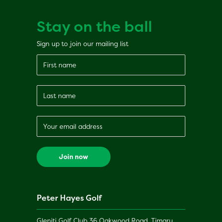
Stay on the ball
Sign up to join our mailing list
Peter Hayes Golf
Gleniti Golf Club 36 Oakwood Road, Timaru