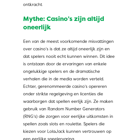
ontkracht
Mythe: Casino’s zijn altijd
oneerlijk
Een van de meest voorkomende misvattingen
over casino’s is dat ze altijd oneerlijk zijn en
dat spelers nooit echt kunnen winnen. Dit idee
is ontstaan door de ervaringen van enkele
ongelukkige spelers en de dramatische
verhalen die in de media worden verteld.
Echter, gerenommeerde casino’s opereren
onder strikte regelgeving en licenties die
waarborgen dat spellen eerlijk zijn. Ze maken
gebruik van Random Number Generators
(RNG’s) die zorgen voor eerlijke uitkomsten in
spellen zoals slots en roulette. Spelers die
kiezen voor
LolaJack
kunnen vertrouwen op
een eerlijke speelervaring.