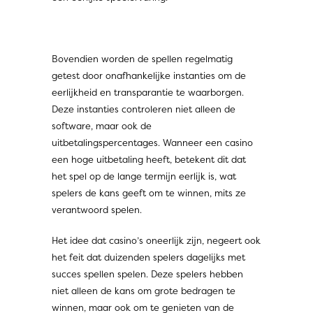
Bovendien worden de spellen regelmatig
getest door onafhankelijke instanties om de
eerlijkheid en transparantie te waarborgen.
Deze instanties controleren niet alleen de
software, maar ook de
uitbetalingspercentages. Wanneer een casino
een hoge uitbetaling heeft, betekent dit dat
het spel op de lange termijn eerlijk is, wat
spelers de kans geeft om te winnen, mits ze
verantwoord spelen.
Het idee dat casino’s oneerlijk zijn, negeert ook
het feit dat duizenden spelers dagelijks met
succes spellen spelen. Deze spelers hebben
niet alleen de kans om grote bedragen te
winnen, maar ook om te genieten van de