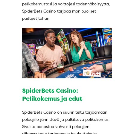
pelikokemustasi ja voittojesi todennäköisyyttä,
SpiderBets Casino tarjoaa monipuoliset
puitteet tähän.
SpiderBets Casino:
Pelikokemus ja edut
SpiderBets Casino on suunniteltu tarjoamaan
pelaajille jännittävä ja palkitseva pelikokemus.
Sivusto panostaa vahvasti pelaajien
viihtyvyyteen tarjoamalla houkuttelevia