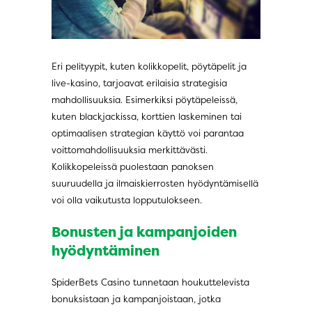
Eri pelityypit, kuten kolikkopelit, pöytäpelit ja
live-kasino, tarjoavat erilaisia strategisia
mahdollisuuksia. Esimerkiksi pöytäpeleissä,
kuten blackjackissa, korttien laskeminen tai
optimaalisen strategian käyttö voi parantaa
voittomahdollisuuksia merkittävästi.
Kolikkopeleissä puolestaan panoksen
suuruudella ja ilmaiskierrosten hyödyntämisellä
voi olla vaikutusta lopputulokseen.
Bonusten ja kampanjoiden
hyödyntäminen
SpiderBets Casino tunnetaan houkuttelevista
bonuksistaan ja kampanjoistaan, jotka