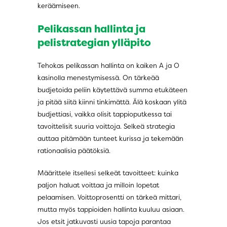
keräämiseen.
Pelikassan hallinta ja
pelistrategian ylläpito
Tehokas pelikassan hallinta on kaiken A ja O
kasinolla menestymisessä. On tärkeää
budjetoida peliin käytettävä summa etukäteen
ja pitää siitä kiinni tinkimättä. Älä koskaan ylitä
budjettiasi, vaikka olisit tappioputkessa tai
tavoittelisit suuria voittoja. Selkeä strategia
auttaa pitämään tunteet kurissa ja tekemään
rationaalisia päätöksiä.
Määrittele itsellesi selkeät tavoitteet: kuinka
paljon haluat voittaa ja milloin lopetat
pelaamisen. Voittoprosentti on tärkeä mittari,
mutta myös tappioiden hallinta kuuluu asiaan.
Jos etsit jatkuvasti uusia tapoja parantaa