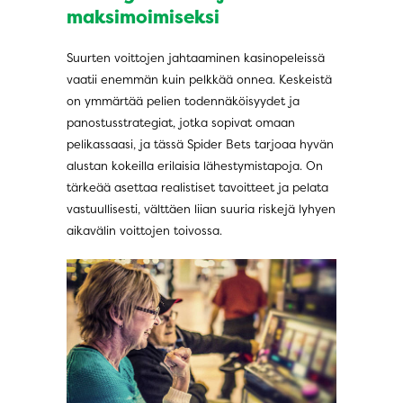
maksimoimiseksi
Suurten voittojen jahtaaminen kasinopeleissä
vaatii enemmän kuin pelkkää onnea. Keskeistä
on ymmärtää pelien todennäköisyydet ja
panostusstrategiat, jotka sopivat omaan
pelikassaasi, ja tässä
Spider Bets
tarjoaa hyvän
alustan kokeilla erilaisia lähestymistapoja. On
tärkeää asettaa realistiset tavoitteet ja pelata
vastuullisesti, välttäen liian suuria riskejä lyhyen
aikavälin voittojen toivossa.