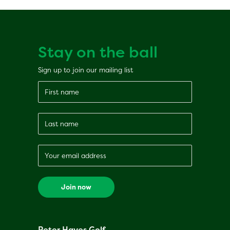
Stay on the ball
Sign up to join our mailing list
Peter Hayes Golf