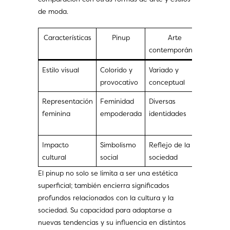
de moda.
Características
Pinup
Arte
Mo
contemporáneo
vint
Estilo visual
Colorido y
Variado y
Elegan
provocativo
conceptual
nostál
Representación
Feminidad
Diversas
Celebr
feminina
empoderada
identidades
de lo
clásico
Impacto
Simbolismo
Reflejo de la
Retro 
cultural
social
sociedad
moder
El pinup no solo se limita a ser una estética
superficial; también encierra significados
profundos relacionados con la cultura y la
sociedad. Su capacidad para adaptarse a
nuevas tendencias y su influencia en distintos