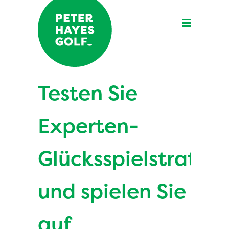
Testen Sie
Experten-
Glücksspielstrateg
und spielen Sie
auf