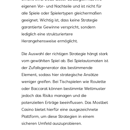
eigenen Vor- und Nachteile und ist nicht für
alle Spiele oder Spielertypen gleichermaßen
geeignet. Wichtig ist, dass keine Strategie
garantierte Gewinne verspricht, sondern
lediglich eine strukturiertere
Herangehensweise ermöglicht.
Die Auswahl der richtigen Strategie hängt stark
vom gewählten Spiel ab. Bei Spielautomaten ist
der Zufallsgenerator das bestimmende
Element, sodass hier strategische Ansätze
weniger greifen. Bei Tischspielen wie Roulette
oder Baccarat können bestimmte Wettmuster
jedoch das Risiko managen und die
potenziellen Erträge beeinflussen. Das Mostbet
Casino bietet hierfür eine ausgezeichnete
Plattform, um diese Strategien in einem
sicheren Umfeld auszuprobieren.