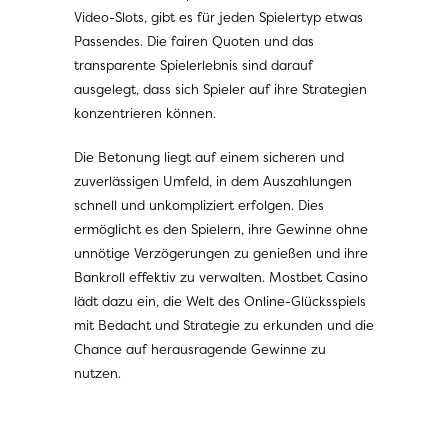
Video-Slots, gibt es für jeden Spielertyp etwas
Passendes. Die fairen Quoten und das
transparente Spielerlebnis sind darauf
ausgelegt, dass sich Spieler auf ihre Strategien
konzentrieren können.
Die Betonung liegt auf einem sicheren und
zuverlässigen Umfeld, in dem Auszahlungen
schnell und unkompliziert erfolgen. Dies
ermöglicht es den Spielern, ihre Gewinne ohne
unnötige Verzögerungen zu genießen und ihre
Bankroll effektiv zu verwalten. Mostbet Casino
lädt dazu ein, die Welt des Online-Glücksspiels
mit Bedacht und Strategie zu erkunden und die
Chance auf herausragende Gewinne zu
nutzen.