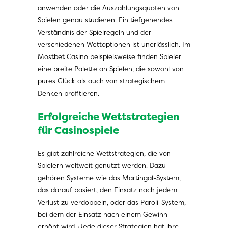
anwenden oder die Auszahlungsquoten von
Spielen genau studieren. Ein tiefgehendes
Verständnis der Spielregeln und der
verschiedenen Wettoptionen ist unerlässlich. Im
Mostbet Casino beispielsweise finden Spieler
eine breite Palette an Spielen, die sowohl von
pures Glück als auch von strategischem
Denken profitieren.
Erfolgreiche Wettstrategien
für Casinospiele
Es gibt zahlreiche Wettstrategien, die von
Spielern weltweit genutzt werden. Dazu
gehören Systeme wie das Martingal-System,
das darauf basiert, den Einsatz nach jedem
Verlust zu verdoppeln, oder das Paroli-System,
bei dem der Einsatz nach einem Gewinn
erhöht wird. Jede dieser Strategien hat ihre