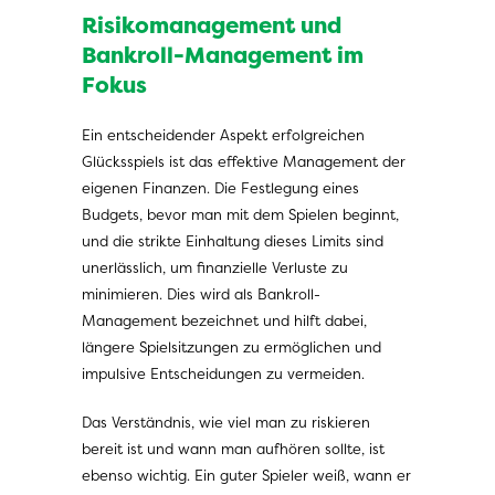
Risikomanagement und
Bankroll-Management im
Fokus
Ein entscheidender Aspekt erfolgreichen
Glücksspiels ist das effektive Management der
eigenen Finanzen. Die Festlegung eines
Budgets, bevor man mit dem Spielen beginnt,
und die strikte Einhaltung dieses Limits sind
unerlässlich, um finanzielle Verluste zu
minimieren. Dies wird als Bankroll-
Management bezeichnet und hilft dabei,
längere Spielsitzungen zu ermöglichen und
impulsive Entscheidungen zu vermeiden.
Das Verständnis, wie viel man zu riskieren
bereit ist und wann man aufhören sollte, ist
ebenso wichtig. Ein guter Spieler weiß, wann er