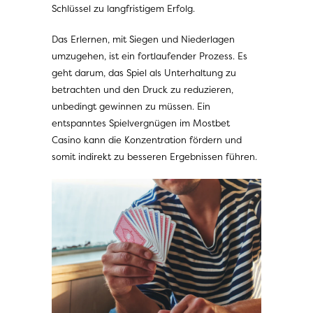
Schlüssel zu langfristigem Erfolg.
Das Erlernen, mit Siegen und Niederlagen
umzugehen, ist ein fortlaufender Prozess. Es
geht darum, das Spiel als Unterhaltung zu
betrachten und den Druck zu reduzieren,
unbedingt gewinnen zu müssen. Ein
entspanntes Spielvergnügen im Mostbet
Casino kann die Konzentration fördern und
somit indirekt zu besseren Ergebnissen führen.