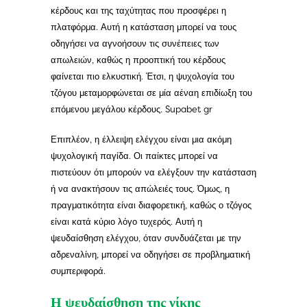
κέρδους και της ταχύτητας που προσφέρει η
πλατφόρμα. Αυτή η κατάσταση μπορεί να τους
οδηγήσει να αγνοήσουν τις συνέπειες των
απωλειών, καθώς η προοπτική του κέρδους
φαίνεται πιο ελκυστική. Έτσι, η ψυχολογία του
τζόγου μεταμορφώνεται σε μία αέναη επιδίωξη του
επόμενου μεγάλου κέρδους.
Supabet gr
Επιπλέον, η έλλειψη ελέγχου είναι μια ακόμη
ψυχολογική παγίδα. Οι παίκτες μπορεί να
πιστεύουν ότι μπορούν να ελέγξουν την κατάσταση
ή να ανακτήσουν τις απώλειές τους. Όμως, η
πραγματικότητα είναι διαφορετική, καθώς ο τζόγος
είναι κατά κύριο λόγο τυχερός. Αυτή η
ψευδαίσθηση ελέγχου, όταν συνδυάζεται με την
αδρεναλίνη, μπορεί να οδηγήσει σε προβληματική
συμπεριφορά.
Η ψευδαίσθηση της νίκης