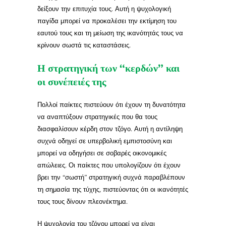
δείξουν την επιτυχία τους. Αυτή η ψυχολογική
παγίδα μπορεί να προκαλέσει την εκτίμηση του
εαυτού τους και τη μείωση της ικανότητάς τους να
κρίνουν σωστά τις καταστάσεις.
Η στρατηγική των “κερδών” και
οι συνέπειές της
Πολλοί παίκτες πιστεύουν ότι έχουν τη δυνατότητα
να αναπτύξουν στρατηγικές που θα τους
διασφαλίσουν κέρδη στον τζόγο. Αυτή η αντίληψη
συχνά οδηγεί σε υπερβολική εμπιστοσύνη και
μπορεί να οδηγήσει σε σοβαρές οικονομικές
απώλειες. Οι παίκτες που υπολογίζουν ότι έχουν
βρει την “σωστή” στρατηγική συχνά παραβλέπουν
τη σημασία της τύχης, πιστεύοντας ότι οι ικανότητές
τους τους δίνουν πλεονέκτημα.
Η ψυχολογία του τζόγου μπορεί να είναι