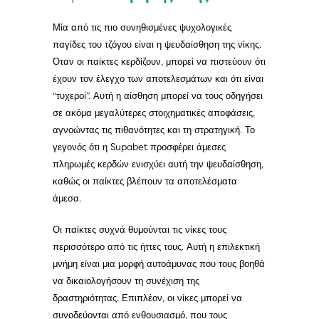
Μία από τις πιο συνηθισμένες ψυχολογικές
παγίδες του τζόγου είναι η ψευδαίσθηση της νίκης.
Όταν οι παίκτες κερδίζουν, μπορεί να πιστεύουν ότι
έχουν τον έλεγχο των αποτελεσμάτων και ότι είναι
“τυχεροί”. Αυτή η αίσθηση μπορεί να τους οδηγήσει
σε ακόμα μεγαλύτερες στοιχηματικές αποφάσεις,
αγνοώντας τις πιθανότητες και τη στρατηγική. Το
γεγονός ότι η Supabet προσφέρει άμεσες
πληρωμές κερδών ενισχύει αυτή την ψευδαίσθηση,
καθώς οι παίκτες βλέπουν τα αποτελέσματα
άμεσα.
Οι παίκτες συχνά θυμούνται τις νίκες τους
περισσότερο από τις ήττες τους. Αυτή η επιλεκτική
μνήμη είναι μια μορφή αυτοάμυνας που τους βοηθά
να δικαιολογήσουν τη συνέχιση της
δραστηριότητας. Επιπλέον, οι νίκες μπορεί να
συνοδεύονται από ενθουσιασμό, που τους