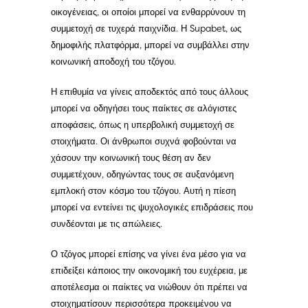
οικογένειας, οι οποίοι μπορεί να ενθαρρύνουν τη
συμμετοχή σε τυχερά παιχνίδια. Η Supabet, ως
δημοφιλής πλατφόρμα, μπορεί να συμβάλλει στην
κοινωνική αποδοχή του τζόγου.
Η επιθυμία να γίνεις αποδεκτός από τους άλλους
μπορεί να οδηγήσει τους παίκτες σε αλόγιστες
αποφάσεις, όπως η υπερβολική συμμετοχή σε
στοιχήματα. Οι άνθρωποι συχνά φοβούνται να
χάσουν την κοινωνική τους θέση αν δεν
συμμετέχουν, οδηγώντας τους σε αυξανόμενη
εμπλοκή στον κόσμο του τζόγου. Αυτή η πίεση
μπορεί να εντείνει τις ψυχολογικές επιδράσεις που
συνδέονται με τις απώλειες.
Ο τζόγος μπορεί επίσης να γίνει ένα μέσο για να
επιδείξει κάποιος την οικονομική του ευχέρεια, με
αποτέλεσμα οι παίκτες να νιώθουν ότι πρέπει να
στοιχηματίσουν περισσότερα προκειμένου να