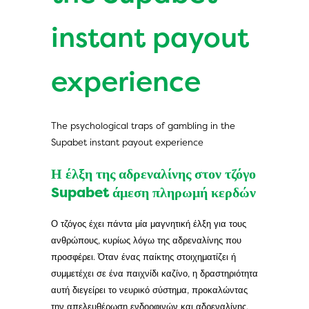
instant payout
experience
The psychological traps of gambling in the
Supabet instant payout experience
Η έλξη της αδρεναλίνης στον τζόγο
Supabet άμεση πληρωμή κερδών
Ο τζόγος έχει πάντα μία μαγνητική έλξη για τους
ανθρώπους, κυρίως λόγω της αδρεναλίνης που
προσφέρει. Όταν ένας παίκτης στοιχηματίζει ή
συμμετέχει σε ένα παιχνίδι καζίνο, η δραστηριότητα
αυτή διεγείρει το νευρικό σύστημα, προκαλώντας
την απελευθέρωση ενδορφινών και αδρεναλίνης.